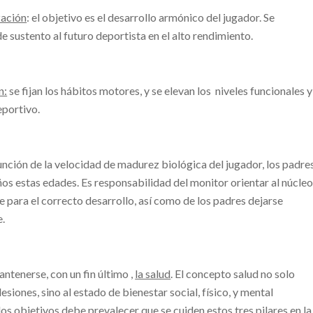
zación
: el objetivo es el desarrollo armónico del jugador. Se
e sustento al futuro deportista en el alto rendimiento.
n:
se fijan los hábitos motores, y se elevan los niveles funcionales y
eportivo.
unción de la velocidad de madurez biológica del jugador, los padre
ños estas edades. Es responsabilidad del monitor orientar al núcle
e para el correcto desarrollo, así como de los padres dejarse
e.
antenerse, con un fin último ,
la salud
. El concepto salud no solo
siones, sino al estado de bienestar social, físico, y mental
os objetivos debe prevalecer que se cuiden estos tres pilares en la