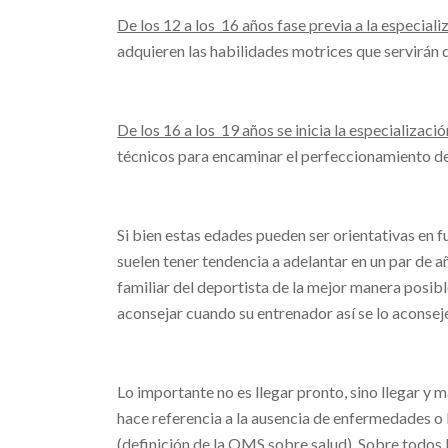
De los 12 a los 16 años fase previa a la especiali
adquieren las habilidades motrices que servirán d
De los 16 a los 19 años se inicia la especializació
técnicos para encaminar el perfeccionamiento d
Si bien estas edades pueden ser orientativas en f
suelen tener tendencia a adelantar en un par de a
familiar del deportista de la mejor manera posibl
aconsejar cuando su entrenador así se lo aconsej
Lo importante no es llegar pronto, sino llegar y m
hace referencia a la ausencia de enfermedades o le
(definición de la OMS sobre salud). Sobre todos l