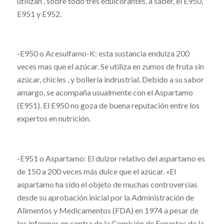
utilizan , sobre todo tres edulcorantes, a saber, el E950,
E951 y E952.
-E950 o Acesulfamo-K: esta sustancia endulza 200
veces mas que el azúcar. Se utiliza en zumos de fruta sin
azúcar, chicles , y bollería indrustrial. Debido a su sabor
amargo, se acompaña usualmente con el Aspartamo
(E951). El E950 no goza de buena reputación entre los
expertos en nutrición.
-E951 o Aspartamo: El dulzor relativo del aspartamo es
de 150 a 200 veces más dulce que el azúcar. «El
aspartamo ha sido el objeto de muchas controversias
desde su aprobación inicial por la Administración de
Alimentos y Medicamentos (FDA) en 1974 a pesar de
los informes en contra de la Comisión de Expertos de la